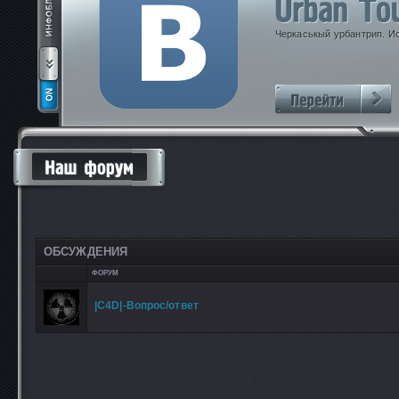
Черкаськый урбантрип. И
ОБСУЖДЕНИЯ
ФОРУМ
|C4D|-Вопрос/ответ