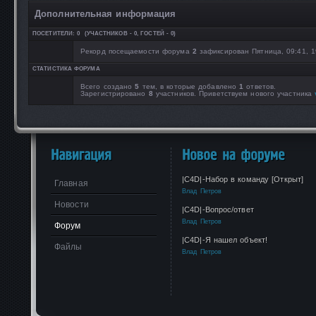
Дополнительная информация
ПОСЕТИТЕЛИ:
0
(УЧАСТНИКОВ -
0
, ГОСТЕЙ -
0
)
Рекорд посещаемости форума
2
зафиксирован Пятница, 09:41, 1
СТАТИСТИКА ФОРУМА
Всего создано
5
тем, в которые добавлено
1
ответов.
Зарегистрировано
8
участников. Приветствуем нового участника
|C4D|-Набор в команду [Открыт]
Главная
Влад Петров
Новости
|C4D|-Вопрос/ответ
Влад Петров
Форум
|C4D|-Я нашел объект!
Файлы
Влад Петров