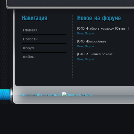
|C4D|-Набор в команду [Открыт]
Главная
Влад Петров
Новости
|C4D|-Вопрос/ответ
Влад Петров
Форум
|C4D|-Я нашел объект!
Файлы
Влад Петров
Бесплатный хостинг
uCoz