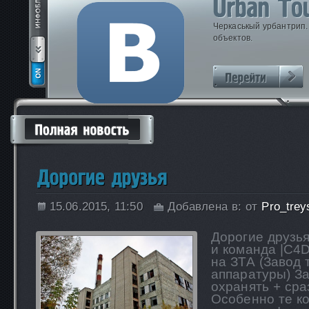
Черкаськый урбантрип
объектов.
15.06.2015, 11:50
Добавлена в:
от
Pro_trey
Дорогие друзь
и команда |C4D
на ЗТА (Завод
аппаратуры) З
охранять + сра
Особенно те к