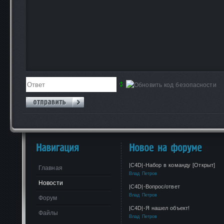
|C4D|-Набор в команду [Открыт]
Главная
Влад Петров
Новости
|C4D|-Вопрос/ответ
Влад Петров
Форум
|C4D|-Я нашел объект!
Файлы
Влад Петров