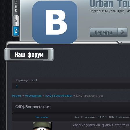
Черкаськый урбантрип. И
Страница
1
из
1
1
Форум
»
Обсуждения
»
|C4D|-Вопрос/ответ
»
|C4D|-Вопрос/ответ
|C4D|-Вопрос/ответ
Pro_treyser
Дата: Понедельник, 15.06.2015, 11:35 | Сообщение
Дорогие участники группы,в этой тем