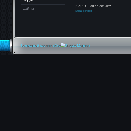
Форум
|C4D|-Я нашел объект!
Файлы
Влад Петров
Бесплатный хостинг
uCoz